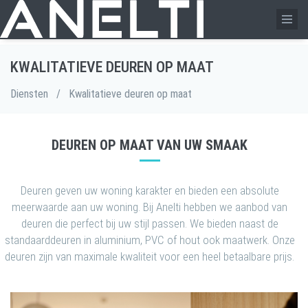
KWALITATIEVE DEUREN OP MAAT
Diensten
/
Kwalitatieve deuren op maat
DEUREN OP MAAT VAN UW SMAAK
Deuren geven uw woning karakter en bieden een absolute
meerwaarde aan uw woning. Bij Anelti hebben we aanbod van
deuren die perfect bij uw stijl passen. We bieden naast de
standaarddeuren in aluminium, PVC of hout ook maatwerk. Onze
deuren zijn van maximale kwaliteit voor een heel betaalbare prijs.